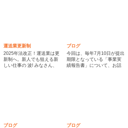
必要な要件、手続きのスケ
すか？ 一般貨物自動車運送
ジュールを整理してご紹介
事業の許可を取得するに
します。 1. 第二種貨物利用
は、避けて通れない「役員
運送事業とは 第二種 […]
法令試験」という関門 […]
運送業更新制
ブログ
2025年法改正！運送業は更
今回は、毎年7月10日が提出
新制へ。新人でも狙える新
期限となっている「事業実
しい仕事の 波! みなさん、
績報告書」について、お話
こんにちは。行政書士の矢
しいたします。 運送業の許
内です。今日は、行政書士
可を受けているすべての事
としての将来を大きく左右
業者には、毎年1回、「事業
するニュースをお伝えしま
実績報告書」の提出義務が
す。 それは―― 「2025
あります。この報告書は、
年、運送業が許可 […]
前年1年間の営業実績 […]
ブログ
ブログ