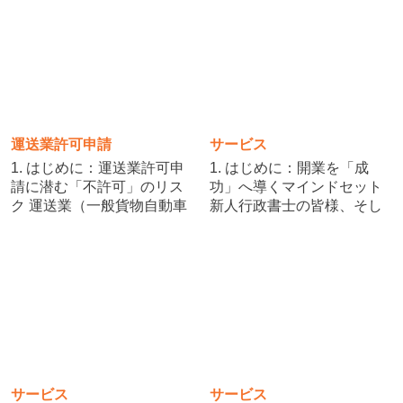
政書士の矢内（Ican行政書
自動車運送事業）の新規許
士事務所代表）です。 「い
可申請を済ませた皆様、ま
よいよプロとしてスタート
ずは一歩前進です。しか
だ！」と意気込 […]
し、ここで「書類 […]
運送業許可申請
サービス
1. はじめに：運送業許可申
1. はじめに：開業を「成
請に潜む「不許可」のリス
功」へ導くマインドセット
ク 運送業（一般貨物自動車
新人行政書士の皆様、そし
運送事業）の許可取得を目
て新業務への参入を志す先
指す皆様、準備は順調でし
生方。はじめまして。Ican
ょうか。緑ナンバーの取得
行政書士事務所代表の矢内
は、事業拡大への大きな一
（やない）です。 難関試験
歩ですが、同時に非常に高
の合格、本当におめでとう
いハードルが待ち構えて
ございます。しかし […]
[…]
サービス
サービス