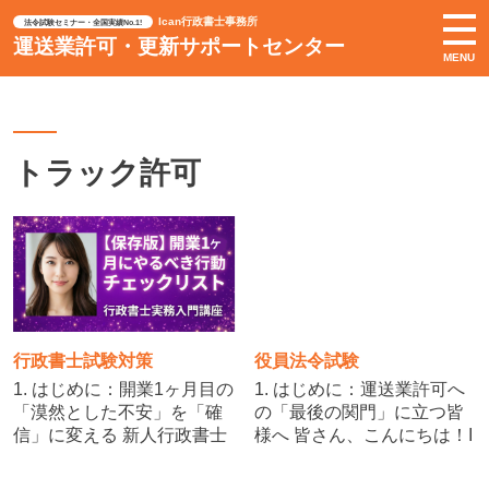
Ican行政書士事務所
法令試験セミナー・全国実績No.1!
運送業許可・更新サポートセンター
MENU
トラック許可
行政書士試験対策
役員法令試験
1. はじめに：開業1ヶ月目の
1. はじめに：運送業許可へ
「漠然とした不安」を「確
の「最後の関門」に立つ皆
信」に変える 新人行政書士
様へ 皆さん、こんにちは！I
の皆さん、開業おめでとう
can行政書士事務所代表、矢
ございます！運送業専門行
内です。 運送業（一般貨物