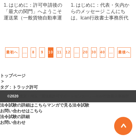
1. はじめに：許可申請後の
1. はじめに：代表・矢内か
「最大の関門」へようこそ
らのメッセージ こんにち
運送業（一般貨物自動車運
は。Ican行政書士事務所代
送事業）の許可申請を無事
表の矢内（やない）です。
に終えられた事業者様、ま
運送業を志す経営者の方か
ずは一区切り、本当にお疲
ら「いくらあれば許可が取
れ様でした。しかし、行政
れるのか？」という相談を
書士として数多くの現場を
毎日のように受けます。ネ
最初へ
...
8
9
10
11
12
...
20
30
40
...
最後へ
見てきた私から、あえて
ット上では「数百万 […]
[…]
トップページ
>
タグ : トラック許可
©2020
東京・埼玉「運送業許可サポートセンター」―Ican行政書士事務所
法令試験の詳細はこちら
マンガで見る法令試験
お問い合わせはこちら
法令試験の詳細
お問い合わせ