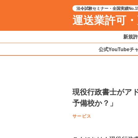
法令試験セミナー・全国実績No.1
運送業許可・
新規許
公式YouTube
現役行政書士がア
予備校か？」
サービス