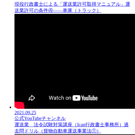
現役行政書士による「運送業許可取得マニュアル」運
送業許可の条件④――車庫（トラック）
2021.09.25
公式YouTubeチャンネル
運送業 法令試験対策講座（Ican行政書士事務所）過
去問ドリル（貨物自動車運送事業法①）