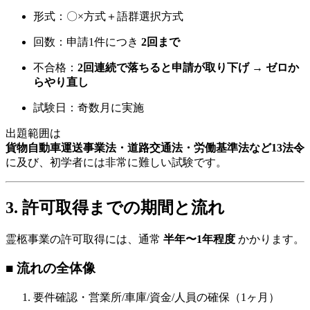
形式：〇×方式＋語群選択方式
回数：申請1件につき
2回まで
不合格：
2回連続で落ちると申請が取り下げ → ゼロか
らやり直し
試験日：奇数月に実施
出題範囲は
貨物自動車運送事業法・道路交通法・労働基準法など13法令
に及び、初学者には非常に難しい試験です。
3. 許可取得までの期間と流れ
霊柩事業の許可取得には、通常
半年〜1年程度
かかります。
■ 流れの全体像
要件確認・営業所/車庫/資金/人員の確保（1ヶ月）