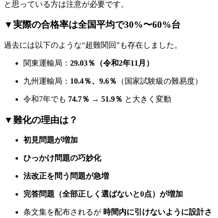
と思っている方は注意が必要です。
▼実際の合格率は全国平均で30%〜60%台
過去には以下のような“超難関回”も存在しました。
関東運輸局：
29.03％（令和2年11月）
九州運輸局：
10.4％、9.6％
（国家試験級の難易度）
令和7年でも
74.7％ → 51.9％
と大きく変動
▼難化の理由は？
初見問題が増加
ひっかけ問題の巧妙化
法改正を問う問題が急増
完答問題（全部正しく選ばないと0点）が増加
条文集を配布されるが
時間内に引けないように設計さ