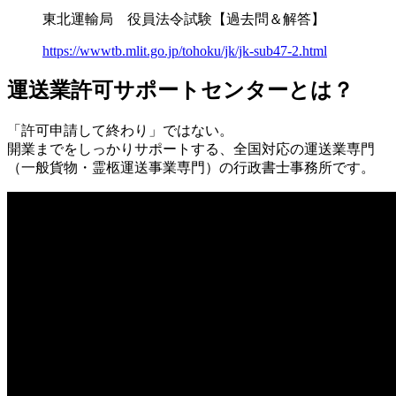
東北運輸局 役員法令試験【過去問＆解答】
https://wwwtb.mlit.go.jp/tohoku/jk/jk-sub47-2.html
運送業許可サポートセンターとは？
「許可申請して終わり」ではない。
開業までをしっかりサポートする、全国対応の運送業専門
（一般貨物・霊柩運送事業専門）の行政書士事務所です。