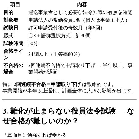
項目
内容
目的
運送事業者として必要な法令知識の有無を確認
対象者
申請法人の常勤役員1名（個人は事業主本人）
試験日
許可申請受付後の奇数月（年6回）
形式
〇×＋語群選択方式、計30問
試験時間
50分
合格ライ
24問以上（正答率80％）
ン
不合格の
2回連続不合格で申請取り下げ → 半年以上、事
場合
業開始が遅延
特に
2回連続不合格＝申請取り下げ
は致命的です。
事業開始が半年以上遅れ、計画全体に大きな影響が出ます。
3. 難化が止まらない役員法令試験 ― な
ぜ合格が難しいのか？
「真面目に勉強すれば受かる」