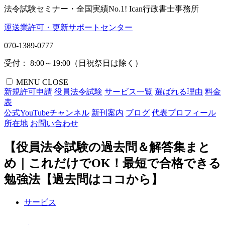
法令試験セミナー・全国実績No.1!
Ican行政書士事務所
運送業許可・更新サポートセンター
070-1389-0777
受付： 8:00～19:00（日祝祭日は除く）
MENU
CLOSE
新規許可申請
役員法令試験
サービス一覧
選ばれる理由
料金
表
公式YouTubeチャンネル
新刊案内
ブログ
代表プロフィール
所在地
お問い合わせ
【役員法令試験の過去問＆解答集まと
め｜これだけでOK！最短で合格できる
勉強法【過去問はココから】
サービス