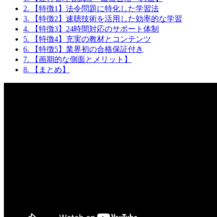
2.
【特徴1】法令問題に特化した学習法
3.
【特徴2】速聴技術を活用した効率的な学習
4.
【特徴3】24時間対応のサポート体制
5.
【特徴4】充実の教材とコンテンツ
6.
【特徴5】業界初の合格保証付き
7.
【画期的な側面とメリット】
8.
【まとめ】