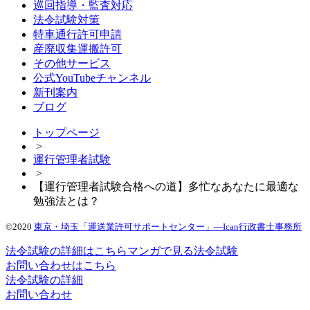
巡回指導・監査対応
法令試験対策
特車通行許可申請
産廃収集運搬許可
その他サービス
公式YouTubeチャンネル
新刊案内
ブログ
トップページ
>
運行管理者試験
>
【運行管理者試験合格への道】多忙なあなたに最適な
勉強法とは？
©2020
東京・埼玉「運送業許可サポートセンター」―Ican行政書士事務所
法令試験の詳細はこちら
マンガで見る法令試験
お問い合わせはこちら
法令試験の詳細
お問い合わせ