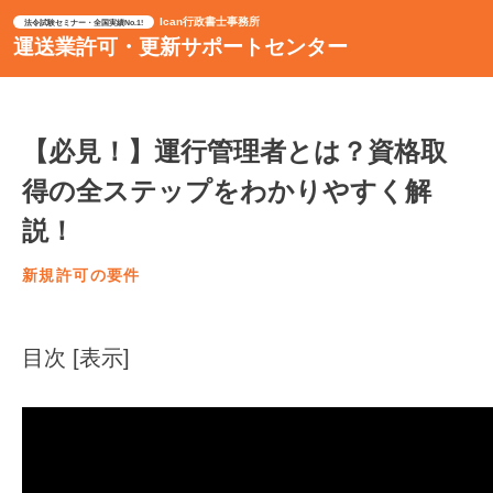
Ican行政書士事務所
法令試験セミナー・全国実績No.1!
運送業許可・更新サポートセンター
【必見！】運行管理者とは？資格取
得の全ステップをわかりやすく解
説！
新規許可の要件
目次
[
表示
]