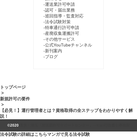
運送業許可申請
認可・届出業務
巡回指導・監査対応
法令試験対策
特車通行許可申請
産廃収集運搬許可
その他サービス
公式YouTubeチャンネル
新刊案内
ブログ
トップページ
>
新規許可の要件
>
【必見！】運行管理者とは？資格取得の全ステップをわかりやすく解
説！
©2020
東京・埼玉「運送業許可サポートセンター」―Ican行政書士事務所
法令試験の詳細はこちら
マンガで見る法令試験