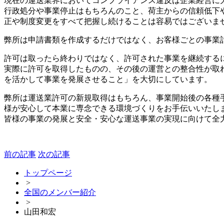
現在の運送業界においてコンプライアンス違反は企業経営に
行政処分や事業停止はもちろんのこと、荷主からの信頼低下
正や制度変更をすべて把握し続けることは容易ではございま
弊所は申請書類を作成するだけではなく、お客様ごとの事業
許可は取ったら終わりではなく、許可された事業を継続する
実際に許可を取得したものの、その後の運営との整合性が取
を活かして事業を発展させること」を大切にしています。
弊所は運送業許可の新規取得はもちろん、事業開始後の各種
様が安心して本業に専念できる環境づくりをお手伝いいたし
皆様の事業の発展と安全・安心な運送事業の実現に向けて全
前の記事
次の記事
トップページ
>
全国のメンバー紹介
>
山田和宏