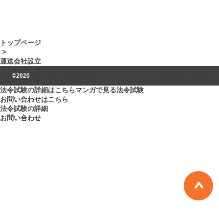
なければならないポイント
が多く、適切な計画が求め
られます。この記事では、
運送会社を設立する際に押
トップページ
さ […]
>
運送会社設立
©2020
東京・埼玉「運送業許可サポートセンター」―Ican行政書士事務所
法令試験の詳細はこちら
マンガで見る法令試験
お問い合わせはこちら
法令試験の詳細
お問い合わせ