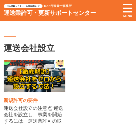
Ican行政書士事務所
法令試験セミナー・全国実績No.1!
運送業許可・更新サポートセンター
MENU
運送会社設立
新規許可の要件
運送会社設立の注意点 運送
会社を設立し、事業を開始
するには、運送業許可の取
得が不可欠です。しかし、
会社設立の段階から注意し